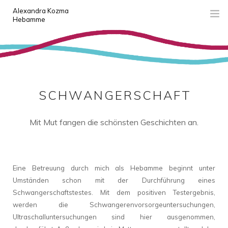
Alexandra Kozma
Hebamme
AKTUELL
KONZEPT
ICH
SCHWANGERSCHAFT
SCHWANGERSCHAFT
Mit Mut fangen die schönsten Geschichten an.
GEBURT
ZEIT ALS JUNGE FAMILIE
LINKS
Eine Betreuung durch mich als Hebamme beginnt unter
KONTAKT
Umständen schon mit der Durchführung eines
Schwangerschaftstestes. Mit dem positiven Testergebnis,
werden die Schwangerenvorsorgeuntersuchungen,
Ultraschalluntersuchungen sind hier ausgenommen,